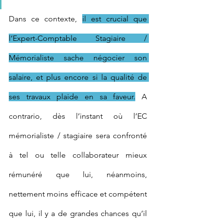
Dans ce contexte, 
il est crucial que 
l’Expert-Comptable Stagiaire / 
Mémorialiste sache négocier son 
salaire, et plus encore si la qualité de 
ses travaux plaide en sa faveur.
 A 
contrario, dès l’instant où l’EC 
mémorialiste / stagiaire sera confronté 
à tel ou telle collaborateur mieux 
rémunéré que lui, néanmoins, 
nettement moins efficace et compétent 
que lui, il y a de grandes chances qu’il 