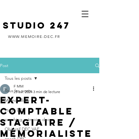
STUDIO 247
WWW.MEMOIRE-DEC.FR
Post
Tous les posts
F MM
Tous les posts
23 avr. 2024
3 min de lecture
Expert-
Memorialiste
comptable
stage DEC
stagiaire /
coaching mémoire dec
Objectif DEC VAE
mémorialiste
coach DEC