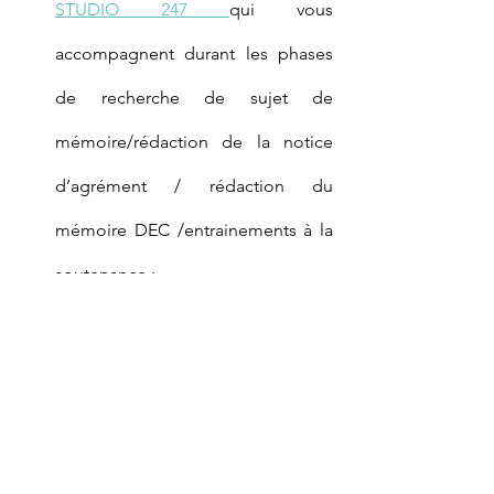
STUDIO 247 
qui vous 
accompagnent durant les phases 
de recherche de sujet de 
mémoire/rédaction de la notice 
d’agrément / rédaction du 
mémoire DEC /entrainements à la 
soutenance ;
des formations aux épreuves de 
révision / déontologie si votre 
employeur ne prend pas en 
charge :  ces formations ne sont 