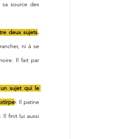
 sa source des 
tre deux sujets
. 
rancher, ni à se 
oire. 
Il
 fait par 
n sujet qui le 
xtirpe
r. Il patine 
 finit lui aussi 