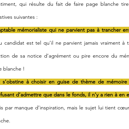
iment, qui résulte du fait de faire page blanche tire
tives suivantes :
ptable mémorialiste qui ne parvient pas à trancher en
u candidat est tel qu’il ne parvient jamais vraiment à t
action de sa notice d’agrément ou pire encore du mém
 blanche !
 s’obstine à choisir en guise de thème de mémoire u
fusant d’admettre que dans le fonds, il n’y a rien à en e
par manque d’inspiration, mais le sujet lui tient cœur. Il
nche.