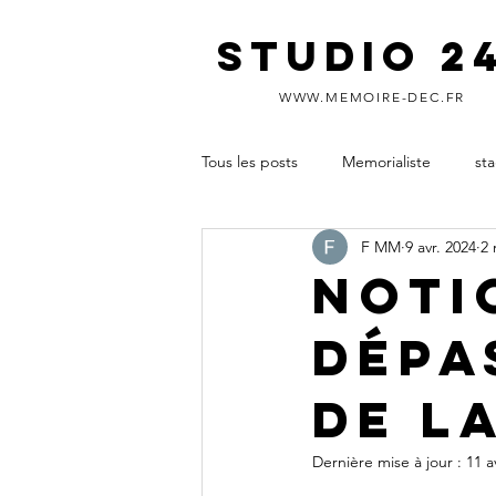
STUDIO 2
WWW.MEMOIRE-DEC.FR
Tous les posts
Memorialiste
st
F MM
9 avr. 2024
2 
diplôme d’expertise comptable
Noti
dépa
aide rédaction mémoire DEC
de l
soutenance DEC
réussir le m
Dernière mise à jour :
11 a