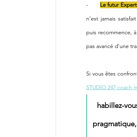
-       
Le futur Exper
n’est jamais satisfa
puis recommence, à la
pas avancé d’une trai
STUDIO 247 coach 
habillez-vo
pragmatique,