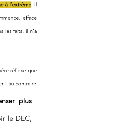
e à l’extrême
. Il 
ommence, efface 
es faits, il n’a 
Si vous êtes confronté à cette situation ou à des cas plus extrèmes, le première réflexe que 
r ! au contraire
nser plus 
ir le DEC, 