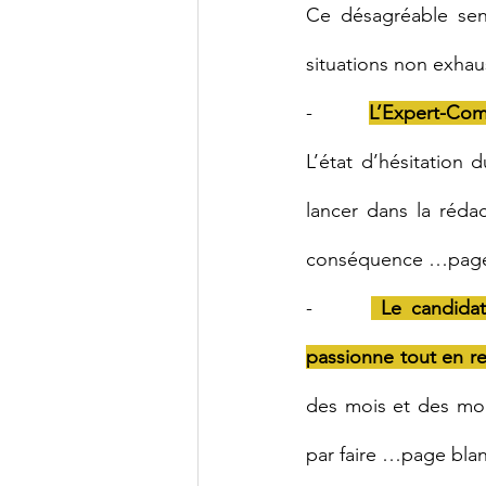
Ce désagréable sent
situations non exhaus
-      
L’Expert-Com
L’état d’hésitation d
lancer dans la réd
conséquence …page
-      
 Le candidat
passionne tout en re
des mois et des mois 
par faire …page bla