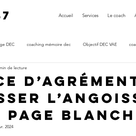
47
Accueil
Services
Le coach
age DEC
coaching mémoire dec
Objectif DEC VAE
coa
min de lecture
DEC VAE
VAE DEC
coach mémoire expertise comptable
ce d’agrément
sser l’angois
coachmemoiredec
coaching notice d'agrément dec
coachi
a page blanch
émoire DE
soutenance DEC
accompagnement soutenance 
vr. 2024