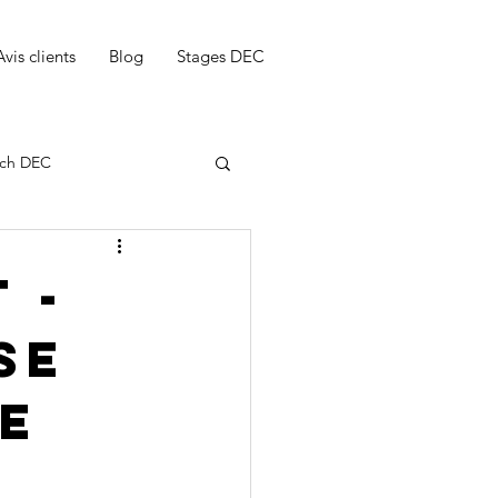
Avis clients
Blog
Stages DEC
ch DEC
 -
se
ng notice dec
e
DEC