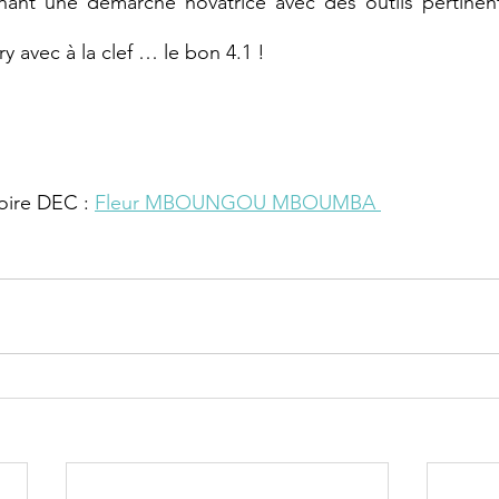
nt une démarche novatrice avec des outils pertinent,
ry avec à la clef … le bon 4.1 !
ire DEC : 
Fleur MBOUNGOU MBOUMBA 