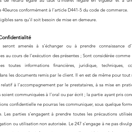
s de retard égale au taux d’intérêt légale en vigueur et à u
 de 40euros conformément à l’article D441-5 du code de commerce.
xigibles sans qu’il soit besoin de mise en demeure.
 Confidentialité
s seront amenés à s’échanger ou à prendre connaissance d’i
lles au cours de l’exécution des présentes ; Sont considérée comme
lles toutes informations financières, juridique, techniques, c
ans les documents remis par le client. Il en est de même pour tout 
s relatif à l’accompagnement par le prestataires, à sa mise en prat
 soient communiquées à l’oral ou par écrit ; la partie ayant pris co
tions confidentielle ne pourras les communiquer, sous quelque form
. Les parties s’engagent à prendre toutes les précautions utilisés
gation ou utilisation non autorisée. Le 247 s’engage à ne pas divul