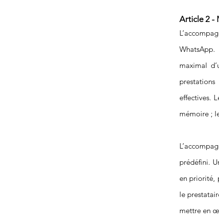
Article 2 
L’accompagn
WhatsApp. L
maximal d’u
prestation
effectives. 
mémoire ; le
L’accompagn
prédéfini. U
en priorité,
le prestatai
mettre en œu