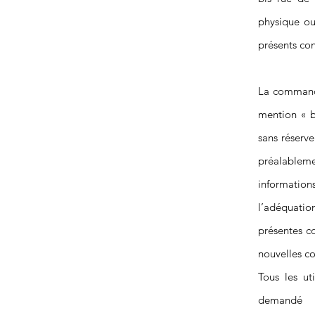
physique ou
présents con
La commande 
mention « b
sans réserve
préalableme
information
l’adéquation
présentes c
nouvelles co
Tous les ut
demandé