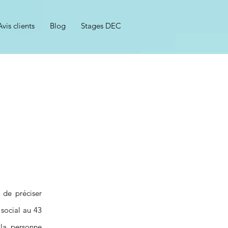
Avis clients
Blog
Stages DEC
n
 de préciser
 social au 43
la personne