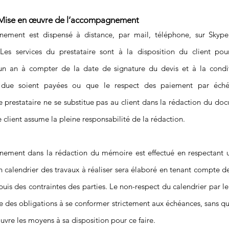
- Mise en œuvre de l’accompagnement
ement est dispensé à distance, par mail, téléphone, sur Skyp
es services du prestataire sont à la disposition du client po
n an à compter de la date de signature du devis et à la condi
s due soient payées ou que le respect des paiement par éché
Le prestataire ne se substitue pas au client dans la rédaction du d
 client assume la pleine responsabilité de la rédaction.
ement dans la rédaction du mémoire est effectué en respectant u
n calendrier des travaux à réaliser sera élaboré en tenant compte 
 puis des contraintes des parties. Le non-respect du calendrier par le 
re des obligations à se conformer strictement aux échéances, sans qu
vre les moyens à sa disposition pour ce faire.