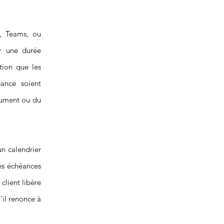
e, Teams, ou
ur une durée
tion que les
ance soient
ocument ou du
n calendrier
des échéances
client libère
’il renonce à