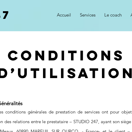
47
Accueil
Services
Le coach
Conditions
d’utilisatio
G
énéralités
es conditions générales de prestation de services ont pour objet
on des relations entre le prestataire – STUDIO 247, ayant son siège
 Meaux, 60890 MAREUIL SUR OURCQ, - France- et le client – 