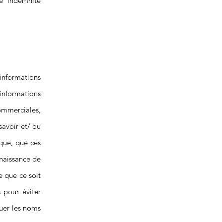
ne indemnité
nformations
 informations
ommerciales,
savoir et/ ou
ique, que ces
nnaissance de
e que ce soit
 pour éviter
guer les noms