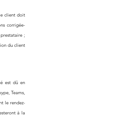
e client doit
ons corrigée-
restataire ;
ion du client
cé est dû en
Skype, Teams,
nt le rendez-
esteront à la