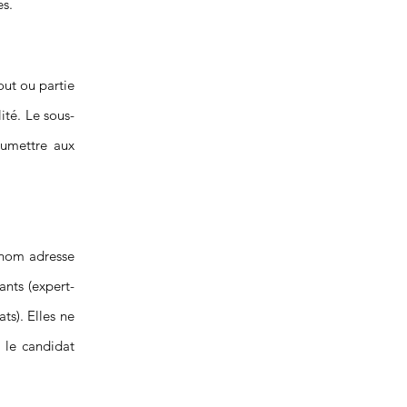
es.
out ou partie
ité. Le sous-
oumettre aux
énom adresse
ants (expert-
s). Elles ne
e le candidat