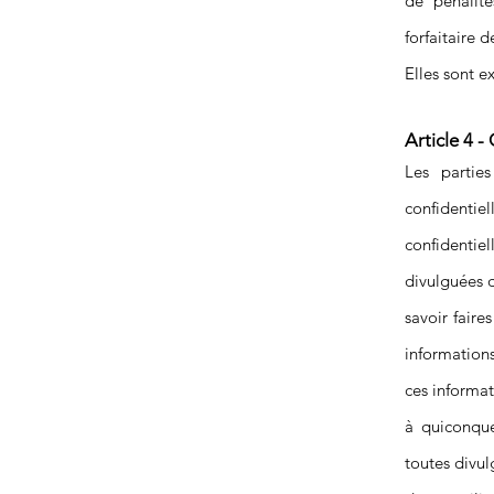
de pénalité
forfaitaire
Elles sont e
Article 4 -
Les partie
confidentie
confidentie
divulguées d
savoir faire
informations
ces informa
à quiconque
toutes divul