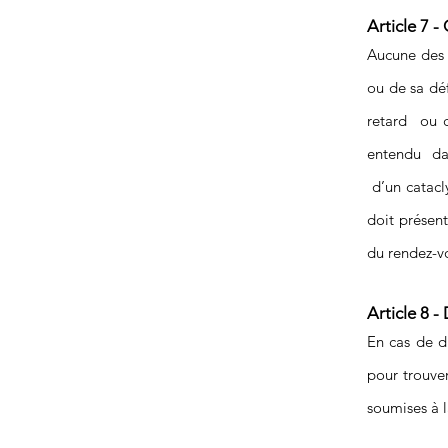
Article 7 -
Aucune des 
ou de sa déf
retard ou c
entendu dan
d’un catacly
doit présent
du rendez
Article 8 -
En cas de di
pour trouver
soumises à l