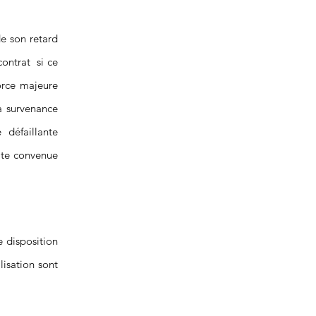
e son retard
contrat si ce
orce majeure
a survenance
e défaillante
date convenue
e disposition
lisation sont