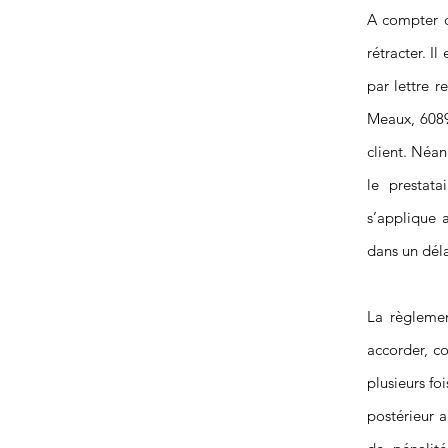
A compter d
rétracter. I
par lettre 
Meaux, 608
client. Néan
le prestata
s’applique 
dans un dél
La règlemen
accorder, c
plusieurs fo
postérieur a