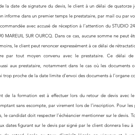
e la date de signature du devis, le client à un délai de quatorze 
l en informe dans un premier temps le prestataire, par mail ou par vo
recommandée avec accusé de réception à l’attention du STUDIO 24
90 MAREUIL SUR OURCQ. Dans ce cas, aucune somme ne peut êtr
moins, le client peut renoncer expressément à ce délai de rétractati
ire par tout moyen convenu avec le prestataire. Ce délai de 
aussi aux prestataire, notamment dans le cas où les documents o
ai trop proche de la date limite d’envoi des documents à l’organe 
t de la formation est à effectuer lors du retour de devis avec l
omptant sans escompte, par virement lors de l’inscription. Pour le
is, le candidat doit respecter l’échéancier mentionner sur le devis. 
ux dates figurant sur le devis par signé par le client donnera lieu à 