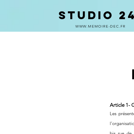
STUDIO 2
WWW.MEMOIRE-DEC.FR
Article 1- 
Les présent
l’organisati
bis rue de