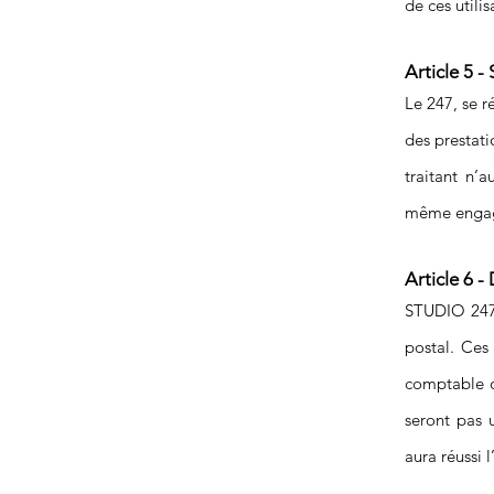
de ces utili
Article 5 -
Le 247, se r
des prestati
traitant n’
même engage
Article 6 -
STUDIO 247 
postal. Ces
comptable o
seront pas u
aura réussi 