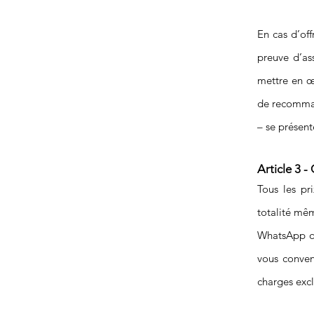
En cas d’off
preuve d’ass
mettre en œ
de recomman
– se présent
Article 3 -
Tous les pr
totalité mêm
WhatsApp ou 
vous conven
charges excl