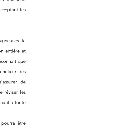
cceptant les
signé avec la
n entière et
reconnait que
énéficié des
s’assurer de
e réviser les
quant à toute
,
é pourra être