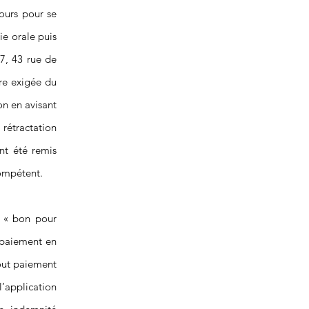
jours pour se
ie orale puis
7, 43 rue de
e exigée du
on en avisant
rétractation
nt été remis
compétent.
e « bon pour
s paiement en
Tout paiement
l’application