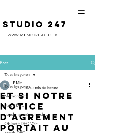
STUDIO 247
WWW.MEMOIRE-DEC.FR
Post
Tous les posts
F MM
Tous les posts
15 juin 2024
2 min de lecture
ET SI NOTRE
Memorialiste
NOTICE
stage DEC
D'AGREMENT
coaching mémoire dec
Objectif DEC VAE
PORTAIT AU
coach DEC