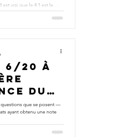
aut-il
oit le
s cette course
nt identifier rapidement un
’ajoutent d’autres critères,
liographie . Souvent
urtan
e
 6/20 à
ère
nce du
s-je
s questions que se posent —
ats ayant obtenu une note
valider
preuve à