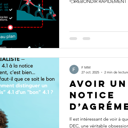
👈REBONDIR RAPIDEMENT e
F MM
27 oct. 2025
2 min de lectur
Avoir un
notice
d’agrém
c’est bi
Il est intéressant de voir à q
DEC, une véritable obsession 