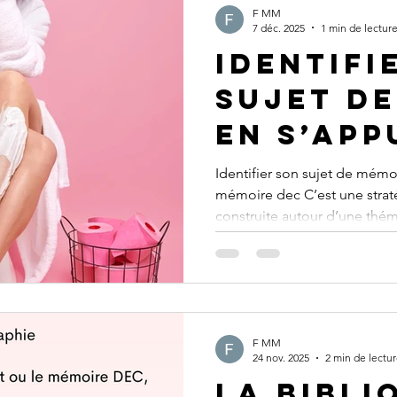
parenthèses…C’est une réalit
F MM
7 déc. 2025
1 min de lectur
filtre ,
Identifi
sujet d
en s’ap
sur une
Identifier son sujet de mémo
mémoire dec C’est une straté
thémati
construite autour d’une th
existant
ou de mission déjà existante : comment ça marche ? P
ce faire, nous vous proposon
d’emploi
d’aborder les 4 étapes suivantes : Éta
secteur d’activité ou la pr
mon portefeuille client, au s
Étape 2 : Que dit-on, dans le
F MM
24 nov. 2025
2 min de lectu
la bibli