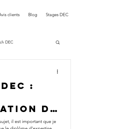
Avis clients
Blog
Stages DEC
ch DEC
DEC :
ng notice dec
ation de
DEC
sujet, il est important que je
que le diplôme d’expertise