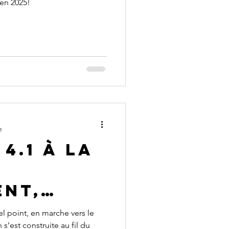
n 2025!
e
 4.1 à la
ent,
en…
uel point, en marche vers le
s’est construite au fil du