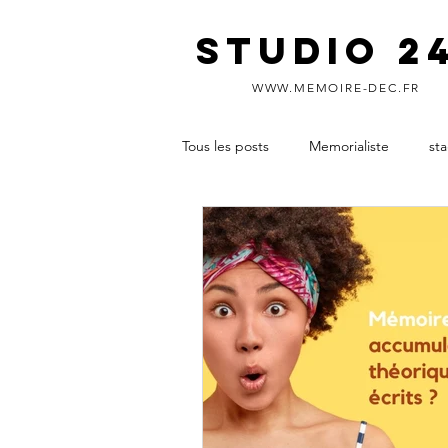
STUDIO 2
WWW.MEMOIRE-DEC.FR
Tous les posts
Memorialiste
st
diplôme d’expertise comptable
aide rédaction mémoire DEC
soutenance DEC
réussir le m