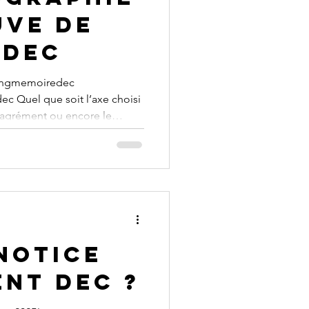
uve de
 dec
ingmemoiredec
 Quel que soit l’axe choisi
'agrément ou encore le
agée devra
entée par souci : d’assoir la
rès du jury professionnel et
’origine des informations
t de le convaincre de leur
 notice
nt dec ?