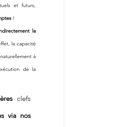
, par les clients actuels et futurs, 
mptes 
!
directement la 
ffet, la capacité 
naturellement à 
xécution de la 
tères
 clefs 
Découvrez-les via nos 