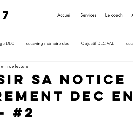
47
Accueil
Services
Le coach
age DEC
coaching mémoire dec
Objectif DEC VAE
coa
 min de lecture
DEC VAE
VAE DEC
coach mémoire expertise comptable
SIR SA NOTICE
REMENT DEC E
coachmemoiredec
coaching notice d'agrément dec
coachi
- #2
émoire DE
soutenance DEC
accompagnement soutenance 