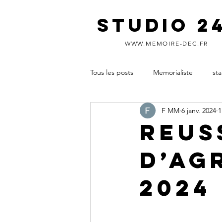
STUDIO 2
WWW.MEMOIRE-DEC.FR
Tous les posts
Memorialiste
st
F MM
6 janv. 2024
1
diplôme d’expertise comptable
REUS
D’AG
aide rédaction mémoire DEC
2024 
soutenance DEC
réussir le m