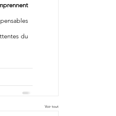
mprennent 
spensables 
tentes du 
Voir tout