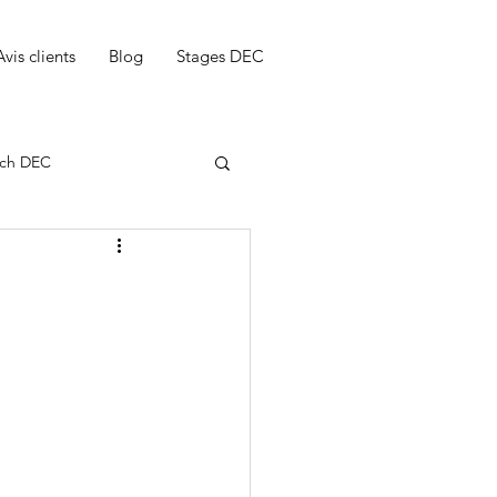
Avis clients
Blog
Stages DEC
ch DEC
N
ng notice dec
DEC