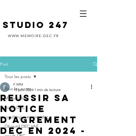
STUDIO 247
WWW.MEMOIRE-DEC.FR
Post
Tous les posts
F MM
Tous les posts
15 janv. 2024
1 min de lecture
REUSSIR SA
Memorialiste
NOTICE
stage DEC
D’AGREMENT
coaching mémoire dec
Objectif DEC VAE
DEC EN 2024 -
coach DEC