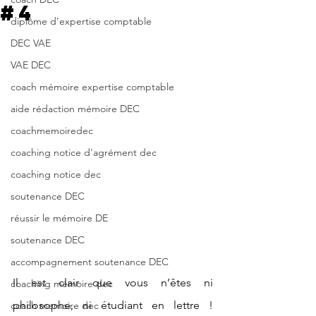
#4
diplôme d’expertise comptable
DEC VAE
VAE DEC
coach mémoire expertise comptable
aide rédaction mémoire DEC
coachmemoiredec
coaching notice d'agrément dec
coaching notice dec
soutenance DEC
réussir le mémoire DE
soutenance DEC
accompagnement soutenance DEC
Il est clair que vous n’êtes ni 
coaching mémoire dec
philosophe, ni étudiant en lettre ! 
coach memoire dec